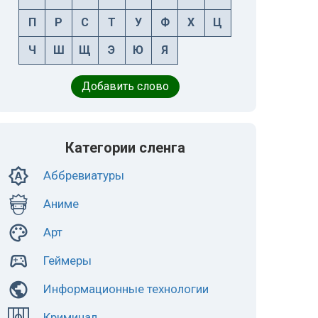
П
Р
С
Т
У
Ф
Х
Ц
Ч
Ш
Щ
Э
Ю
Я
Добавить слово
Категории сленга
Аббревиатуры
Аниме
Арт
Геймеры
Информационные технологии
Криминал