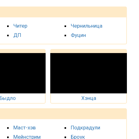
Читер
Чернильница
ДП
Фуцин
Быдло
Хэнца
Маст-хэв
Подкрадули
Мейнстрим
Броук