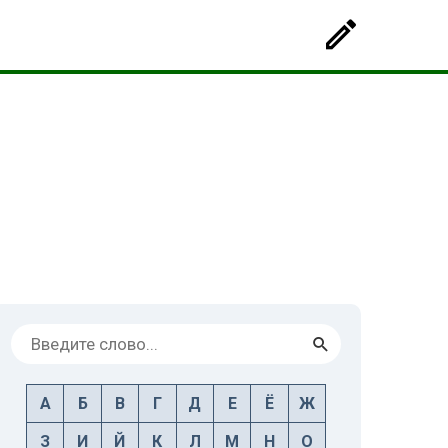
А
Б
В
Г
Д
Е
Ё
Ж
З
И
Й
К
Л
М
Н
О