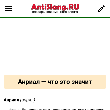
Анриал — что это значит
Анриал
(анрил)
Что-либо нереальное, невероятное, считающееся