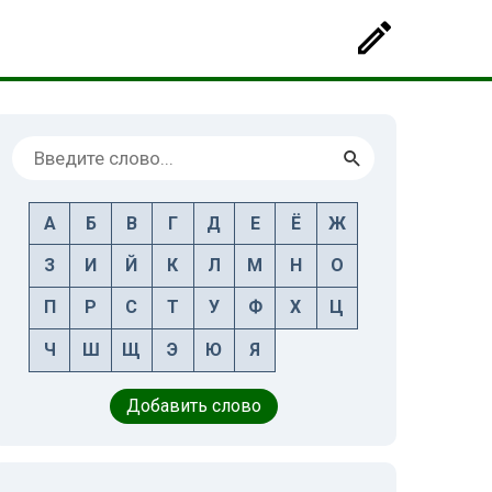
А
Б
В
Г
Д
Е
Ё
Ж
З
И
Й
К
Л
М
Н
О
П
Р
С
Т
У
Ф
Х
Ц
Ч
Ш
Щ
Э
Ю
Я
Добавить слово